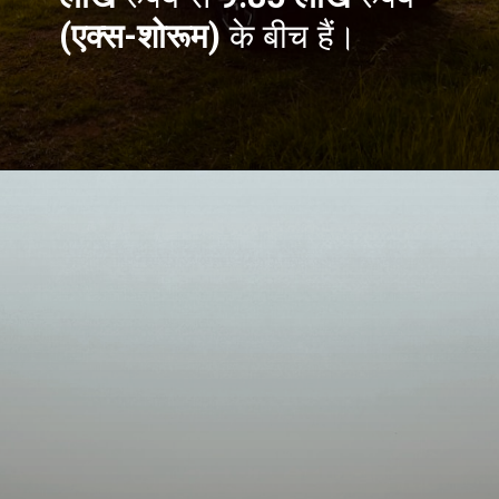
(एक्स-शोरूम)
के बीच हैं।