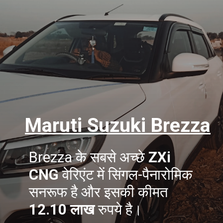
Maruti Suzuki Brezza
Brezza के सबसे अच्छे
ZXi
CNG
वेरिएंट में सिंगल-पैनारोमिक
सनरूफ है और इसकी कीमत
12.10 लाख
रुपये है।