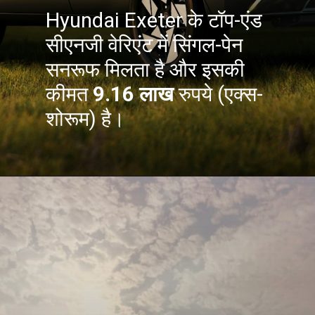
Hyundai Exeter के टॉप-एंड
सीएनजी वेरिएंट में सिंगल-पेन
सनरूफ मिलता है और इसकी
कीमत
9.16 लाख
रुपये (एक्स-
शोरूम) है।