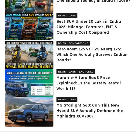
One Should You Buy in India in 2026?
NEWS
CARS
Best SUV Under ₹20 Lakh in India
2026: Mileage, Features, EMI &
Ownership Cost Compared
BIKES
COMPARISONS
Hero Xoom 125 vs TVS Ntorq 125:
Which One Actually Survives Indian
Roads?
NEWS
CARS
LAUNCHES
Maruti e-Vitara BaaS Price
Explained: Is the Battery Rental
Worth It?
NEWS
CARS
MG Starlight 560: Can This New
Hybrid SUV Actually Dethrone the
Mahindra XUV700?