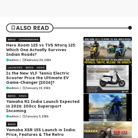
ALSO READ
BIKES
COMPARISONS
Hero Xoom 125 vs TVS Ntorq 125:
Which One Actually Survives
Indian Roads?
admin
|
February 20, 2026
LAUNCHES
BIKES
NEWS
Is the New VLF Tennis Electric
Scooter Price the Ultimate EV
Game-Changer [2026]?
admin
|
January 18, 2026
BIKES
NEWS
Yamaha R2 India Launch Expected
in 2026: 200cc Supersport
Incoming
admin
|
January 5, 2026
BIKES
Yamaha XSR 155 Launch in India:
Price, Features & The Retro