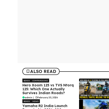
ALSO READ
BIKES
COMPARISONS
Hero Xoom 125 vs TVS Ntorq
125: Which One Actually
Survives Indian Roads?
admin
|
February 20, 2026
BIKES
NEWS
Yamaha R2 India Launch