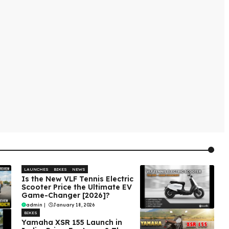
LAUNCHES
BIKES
NEWS
Is the New VLF Tennis Electric
Scooter Price the Ultimate EV
Game-Changer [2026]?
admin
|
January 18, 2026
BIKES
Yamaha XSR 155 Launch in