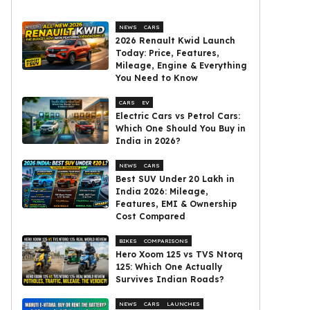
NEWS
CARS
2026 Renault Kwid Launch
Today: Price, Features,
Mileage, Engine & Everything
You Need to Know
CARS
EV
Electric Cars vs Petrol Cars:
Which One Should You Buy in
India in 2026?
NEWS
CARS
Best SUV Under ₹20 Lakh in
India 2026: Mileage,
Features, EMI & Ownership
Cost Compared
BIKES
COMPARISONS
Hero Xoom 125 vs TVS Ntorq
125: Which One Actually
Survives Indian Roads?
NEWS
CARS
LAUNCHES