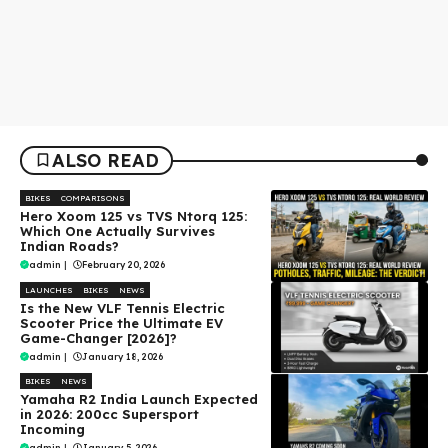
ALSO READ
BIKES
COMPARISONS
Hero Xoom 125 vs TVS Ntorq 125:
Which One Actually Survives
Indian Roads?
admin
|
February 20, 2026
LAUNCHES
BIKES
NEWS
Is the New VLF Tennis Electric
Scooter Price the Ultimate EV
Game-Changer [2026]?
admin
|
January 18, 2026
BIKES
NEWS
Yamaha R2 India Launch Expected
in 2026: 200cc Supersport
Incoming
admin
|
January 5, 2026