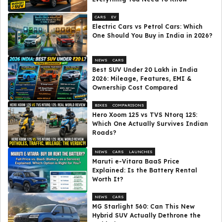
CARS
EV
Electric Cars vs Petrol Cars: Which
One Should You Buy in India in 2026?
NEWS
CARS
Best SUV Under ₹20 Lakh in India
2026: Mileage, Features, EMI &
Ownership Cost Compared
BIKES
COMPARISONS
Hero Xoom 125 vs TVS Ntorq 125:
Which One Actually Survives Indian
Roads?
NEWS
CARS
LAUNCHES
Maruti e-Vitara BaaS Price
Explained: Is the Battery Rental
Worth It?
NEWS
CARS
MG Starlight 560: Can This New
Hybrid SUV Actually Dethrone the