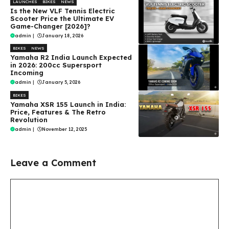
LAUNCHES
BIKES
NEWS
Is the New VLF Tennis Electric
Scooter Price the Ultimate EV
Game-Changer [2026]?
admin
|
January 18, 2026
BIKES
NEWS
Yamaha R2 India Launch Expected
in 2026: 200cc Supersport
Incoming
admin
|
January 5, 2026
BIKES
Yamaha XSR 155 Launch in India:
Price, Features & The Retro
Revolution
admin
|
November 12, 2025
Leave a Comment
Comment