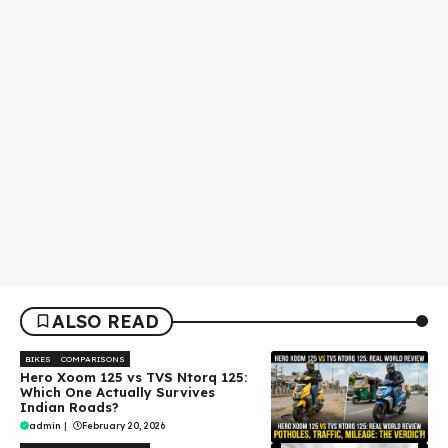
ALSO READ
BIKES
COMPARISONS
Hero Xoom 125 vs TVS Ntorq 125:
Which One Actually Survives
Indian Roads?
admin
|
February 20, 2026