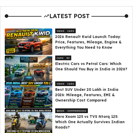
LATEST POST
NEWS
CARS
2026 Renault Kwid Launch Today:
Price, Features, Mileage, Engine &
Everything You Need to Know
CARS
EV
Electric Cars vs Petrol Cars: Which
One Should You Buy in India in 2026?
NEWS
CARS
Best SUV Under ₹20 Lakh in India
2026: Mileage, Features, EMI &
Ownership Cost Compared
BIKES
COMPARISONS
Hero Xoom 125 vs TVS Ntorq 125:
Which One Actually Survives Indian
Roads?