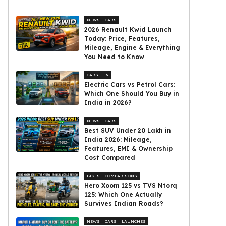
NEWS
CARS
2026 Renault Kwid Launch
Today: Price, Features,
Mileage, Engine & Everything
You Need to Know
CARS
EV
Electric Cars vs Petrol Cars:
Which One Should You Buy in
India in 2026?
NEWS
CARS
Best SUV Under ₹20 Lakh in
India 2026: Mileage,
Features, EMI & Ownership
Cost Compared
BIKES
COMPARISONS
Hero Xoom 125 vs TVS Ntorq
125: Which One Actually
Survives Indian Roads?
NEWS
CARS
LAUNCHES