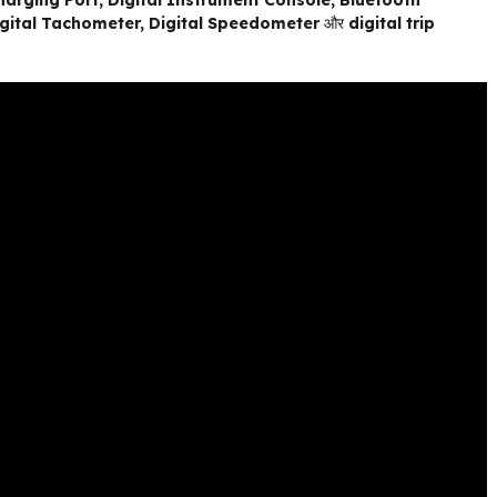
arging Port, Digital Instrument Console, Bluetooth
Digital Tachometer, Digital Speedometer
और
digital trip