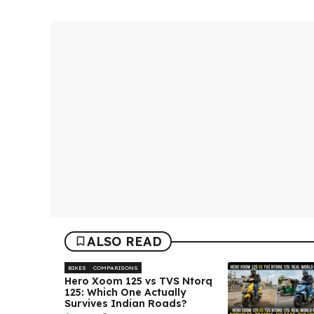
ALSO READ
BIKES
COMPARISONS
Hero Xoom 125 vs TVS Ntorq
125: Which One Actually
Survives Indian Roads?