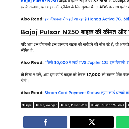
Bajaj Pulsar N250
बाइक में फ्रंट साइड पर
37 mm
के
अपसाइड डा
इसके अलावा, इस बाइक की ब्रेकिंग के लिए डुअल चैनल
ABS
के साथ फ्रंट 
Also Read:
इस दीपावली से पहले आ रहा है Honda Activa 7G, 68kmp
Bajaj Pulsar N250 बाइक की कीमत और फाइ
यदि आप इस दीपावली इस शानदार बाइक को खरीदने की सोच रहे हैं, तो आपको 
सीमित है,
Also Read:
“सिर्फ ₹20,000 में लाएँ TVS Jupiter 125 इस दिवाली! शा
तो चिंता न करें; आप इस स्पोर्ट बाइक को केवल
₹17,000
की डाउन पेमेंट दे
होगी।
Also Read:
Shram Card Payment Status: श्रम कार्ड धारकों को म
Bajaj
Bajaj Avenger
Bajaj Pulsar N250
Bajaj Pulsar N250 2024