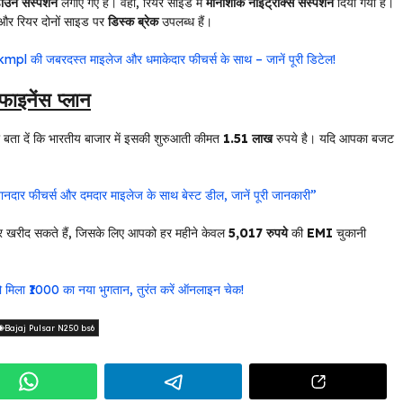
उन सस्पेंशन
लगाए गए हैं। वहीं, रियर साइड में
मोनोशॉक नाइट्रॉक्स सस्पेंशन
दिया गया है।
और रियर दोनों साइड पर
डिस्क ब्रेक
उपलब्ध हैं।
l की जबरदस्त माइलेज और धमाकेदार फीचर्स के साथ – जानें पूरी डिटेल!
नेंस प्लान
बता दें कि भारतीय बाजार में इसकी शुरुआती कीमत
1.51 लाख
रुपये है। यदि आपका बजट
नदार फीचर्स और दमदार माइलेज के साथ बेस्ट डील, जानें पूरी जानकारी”
कर खरीद सकते हैं, जिसके लिए आपको हर महीने केवल
5,017 रुपये
की
EMI
चुकानी
िला ₹1000 का नया भुगतान, तुरंत करें ऑनलाइन चेक!
Bajaj Pulsar N250 bs6