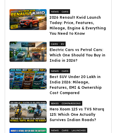
NEWS
CARS
2026 Renault Kwid Launch
Today: Price, Features,
Mileage, Engine & Everything
You Need to Know
CARS
EV
Electric Cars vs Petrol Cars:
Which One Should You Buy in
India in 2026?
NEWS
CARS
Best SUV Under ₹20 Lakh in
India 2026: Mileage,
Features, EMI & Ownership
Cost Compared
BIKES
COMPARISONS
Hero Xoom 125 vs TVS Ntorq
125: Which One Actually
Survives Indian Roads?
NEWS
CARS
LAUNCHES