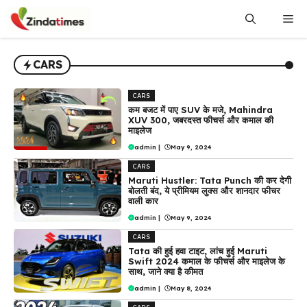
Skip
Me
to
content
CARS
CARS
कम बजट में पाए SUV के मजे, Mahindra
XUV 300, जबरदस्त फीचर्स और कमाल की
माइलेज
admin
|
May 9, 2024
CARS
Maruti Hustler: Tata Punch की कर देगी
बोलती बंद, ये प्रीमियम लुक्स और शानदार फीचर
वाली कार
admin
|
May 9, 2024
CARS
Tata की हुई हवा टाइट, लांच हुई Maruti
Swift 2024 कमाल के फीचर्स और माइलेज के
साथ, जाने क्या है कीमत
admin
|
May 8, 2024