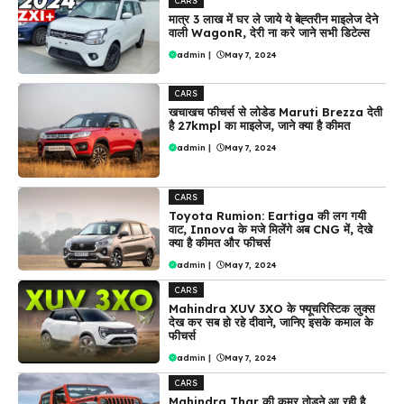
CARS
मात्र 3 लाख में घर ले जाये ये बेह्तरीन माइलेज देने
वाली WagonR, देरी ना करे जाने सभी डिटेल्स
admin
|
May 7, 2024
CARS
खचाखच फीचर्स से लोडेड Maruti Brezza देती
है 27kmpl का माइलेज, जाने क्या है कीमत
admin
|
May 7, 2024
CARS
Toyota Rumion: Eartiga की लग गयी
वाट, Innova के मजे मिलेंगे अब CNG में, देखे
क्या है कीमत और फीचर्स
admin
|
May 7, 2024
CARS
Mahindra XUV 3XO के फ्यूचरिस्टिक लुक्स
देख कर सब हो रहे दीवाने, जानिए इसके कमाल के
फीचर्स
admin
|
May 7, 2024
CARS
Mahindra Thar की कमर तोड़ने आ रही है