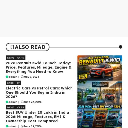
ALSO READ
NEWS
CARS
2026 Renault Kwid Launch Today:
Price, Features, Mileage, Engine &
Everything You Need to Know
admin
|
July 3, 2026
CARS
EV
Electric Cars vs Petrol Cars: Which
One Should You Buy in India in
2026?
admin
|
June 22, 2026
NEWS
CARS
Best SUV Under ₹20 Lakh in India
2026: Mileage, Features, EMI &
Ownership Cost Compared
admin
|
June 19, 2026