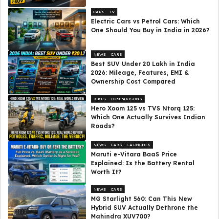
CARS
EV
Electric Cars vs Petrol Cars: Which
One Should You Buy in India in 2026?
NEWS
CARS
Best SUV Under ₹20 Lakh in India
2026: Mileage, Features, EMI &
Ownership Cost Compared
BIKES
COMPARISONS
Hero Xoom 125 vs TVS Ntorq 125:
Which One Actually Survives Indian
Roads?
NEWS
CARS
LAUNCHES
Maruti e-Vitara BaaS Price
Explained: Is the Battery Rental
Worth It?
NEWS
CARS
MG Starlight 560: Can This New
Hybrid SUV Actually Dethrone the
Mahindra XUV700?