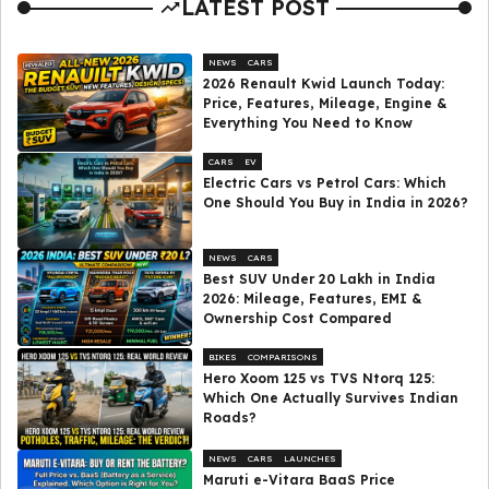
LATEST POST
NEWS
CARS
2026 Renault Kwid Launch Today:
Price, Features, Mileage, Engine &
Everything You Need to Know
CARS
EV
Electric Cars vs Petrol Cars: Which
One Should You Buy in India in 2026?
NEWS
CARS
Best SUV Under ₹20 Lakh in India
2026: Mileage, Features, EMI &
Ownership Cost Compared
BIKES
COMPARISONS
Hero Xoom 125 vs TVS Ntorq 125:
Which One Actually Survives Indian
Roads?
NEWS
CARS
LAUNCHES
Maruti e-Vitara BaaS Price