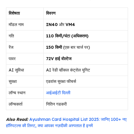
विशेषता
विवरण
मॉडल नाम
IN40
और
VM4
गति
110 किमी/घंटा (अधिकतम)
रेंज
150 किमी
(एक बार चार्ज पर)
पावर
72V हाई वोल्टेज
AI सुविधा
AI रेडी व्हीकल कंट्रोल यूनिट
सुरक्षा
एडवांस सुरक्षा फीचर्स
लॉन्च स्थान
आईआईटी दिल्ली
लॉन्चकर्ता
नितिन गडकरी
Also Read:
Ayushman Card Hospital List 2025: जानिए 100+ नए
हॉस्पिटल्स की लिस्ट, क्या आपका नज़दीकी अस्पताल है इनमें