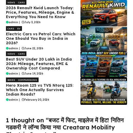
NEWS
CARS
2026 Renault Kwid Launch Today:
Price, Features, Mileage, Engine &
Everything You Need to Know
admin
|
July 3, 2026
CARS
EV
Electric Cars vs Petrol Cars: Which
One Should You Buy in India in
2026?
admin
|
June 22, 2026
NEWS
CARS
Best SUV Under ₹20 Lakh in India
2026: Mileage, Features, EMI &
Ownership Cost Compared
admin
|
June 19, 2026
BIKES
COMPARISONS
Hero Xoom 125 vs TVS Ntorq 125:
Which One Actually Survives
Indian Roads?
admin
|
February 20, 2026
1 thought on “बजट में फिट, माइलेज में हिट! नितिन
गडकरी ने लॉन्च किया नया Creatara Mobility