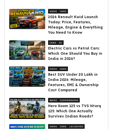
NEWS
CARS
2026 Renault Kwid Launch
Today: Price, Features,
Mileage, Engine & Everything
You Need to Know
CARS
EV
Electric Cars vs Petrol Cars:
Which One Should You Buy in
India in 2026?
NEWS
CARS
Best SUV Under ₹20 Lakh in
India 2026: Mileage,
Features, EMI & Ownership
Cost Compared
BIKES
COMPARISONS
Hero Xoom 125 vs TVS Ntorq
125: Which One Actually
Survives Indian Roads?
NEWS
CARS
LAUNCHES