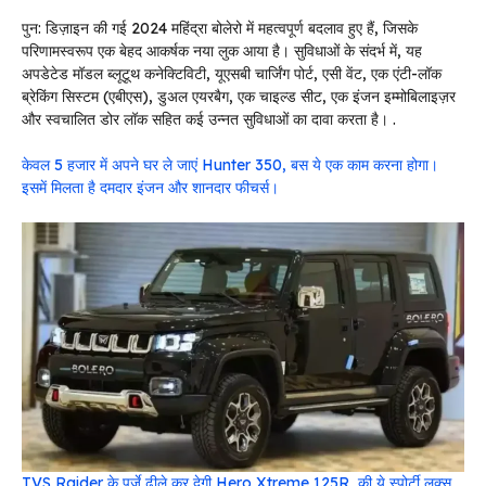
पुन: डिज़ाइन की गई 2024 महिंद्रा बोलेरो में महत्वपूर्ण बदलाव हुए हैं, जिसके
परिणामस्वरूप एक बेहद आकर्षक नया लुक आया है। सुविधाओं के संदर्भ में, यह
अपडेटेड मॉडल ब्लूटूथ कनेक्टिविटी, यूएसबी चार्जिंग पोर्ट, एसी वेंट, एक एंटी-लॉक
ब्रेकिंग सिस्टम (एबीएस), डुअल एयरबैग, एक चाइल्ड सीट, एक इंजन इम्मोबिलाइज़र
और स्वचालित डोर लॉक सहित कई उन्नत सुविधाओं का दावा करता है। .
केवल 5 हजार में अपने घर ले जाएं Hunter 350, बस ये एक काम करना होगा।
इसमें मिलता है दमदार इंजन और शानदार फीचर्स।
TVS Raider के पुर्जे ढीले कर देगी Hero Xtreme 125R, की ये स्पोर्टी लुक्स