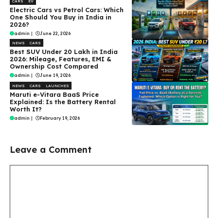
CARS
EV
Electric Cars vs Petrol Cars: Which
One Should You Buy in India in
2026?
admin
|
June 22, 2026
NEWS
CARS
Best SUV Under ₹20 Lakh in India
2026: Mileage, Features, EMI &
Ownership Cost Compared
admin
|
June 19, 2026
NEWS
CARS
LAUNCHES
Maruti e-Vitara BaaS Price
Explained: Is the Battery Rental
Worth It?
admin
|
February 19, 2026
Leave a Comment
Comment