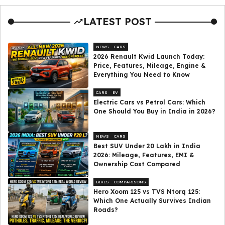
LATEST POST
NEWS
CARS
2026 Renault Kwid Launch Today:
Price, Features, Mileage, Engine &
Everything You Need to Know
CARS
EV
Electric Cars vs Petrol Cars: Which
One Should You Buy in India in 2026?
NEWS
CARS
Best SUV Under ₹20 Lakh in India
2026: Mileage, Features, EMI &
Ownership Cost Compared
BIKES
COMPARISONS
Hero Xoom 125 vs TVS Ntorq 125:
Which One Actually Survives Indian
Roads?