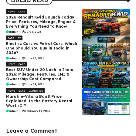
ALSO READ
NEWS
CARS
2026 Renault Kwid Launch Today:
Price, Features, Mileage, Engine &
Everything You Need to Know
admin
|
July 3, 2026
CARS
EV
Electric Cars vs Petrol Cars: Which
One Should You Buy in India in
2026?
admin
|
June 22, 2026
NEWS
CARS
Best SUV Under ₹20 Lakh in India
2026: Mileage, Features, EMI &
Ownership Cost Compared
admin
|
June 19, 2026
NEWS
CARS
LAUNCHES
Maruti e-Vitara BaaS Price
Explained: Is the Battery Rental
Worth It?
admin
|
February 19, 2026
Leave a Comment