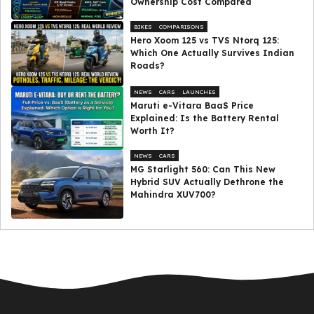
Ownership Cost Compared
BIKES
COMPARISONS
Hero Xoom 125 vs TVS Ntorq 125:
Which One Actually Survives Indian
Roads?
NEWS
CARS
LAUNCHES
Maruti e-Vitara BaaS Price
Explained: Is the Battery Rental
Worth It?
NEWS
CARS
MG Starlight 560: Can This New
Hybrid SUV Actually Dethrone the
Mahindra XUV700?