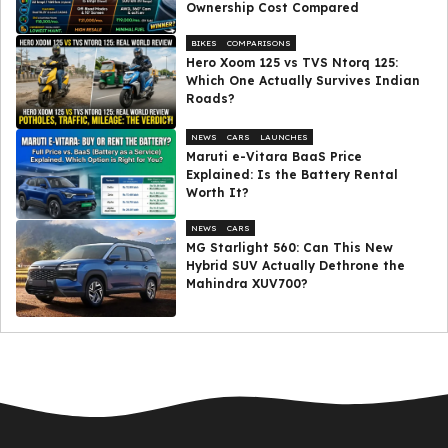
Ownership Cost Compared
BIKES
COMPARISONS
Hero Xoom 125 vs TVS Ntorq 125:
Which One Actually Survives Indian
Roads?
NEWS
CARS
LAUNCHES
Maruti e-Vitara BaaS Price
Explained: Is the Battery Rental
Worth It?
NEWS
CARS
MG Starlight 560: Can This New
Hybrid SUV Actually Dethrone the
Mahindra XUV700?