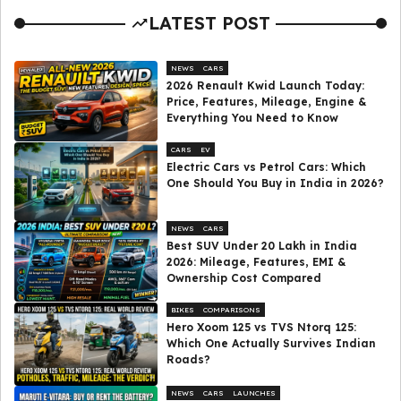
LATEST POST
NEWS
CARS
2026 Renault Kwid Launch Today:
Price, Features, Mileage, Engine &
Everything You Need to Know
CARS
EV
Electric Cars vs Petrol Cars: Which
One Should You Buy in India in 2026?
NEWS
CARS
Best SUV Under ₹20 Lakh in India
2026: Mileage, Features, EMI &
Ownership Cost Compared
BIKES
COMPARISONS
Hero Xoom 125 vs TVS Ntorq 125:
Which One Actually Survives Indian
Roads?
NEWS
CARS
LAUNCHES