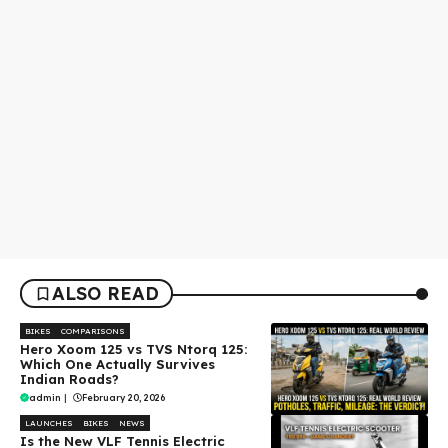
ALSO READ
BIKES
COMPARISONS
Hero Xoom 125 vs TVS Ntorq 125:
Which One Actually Survives
Indian Roads?
admin
|
February 20, 2026
LAUNCHES
BIKES
NEWS
Is the New VLF Tennis Electric