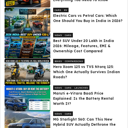
CARS
EV
Electric Cars vs Petrol Cars: Which
One Should You Buy in India in 2026?
NEWS
CARS
Best SUV Under ₹20 Lakh in India
2026: Mileage, Features, EMI &
Ownership Cost Compared
BIKES
COMPARISONS
Hero Xoom 125 vs TVS Ntorq 125:
Which One Actually Survives Indian
Roads?
NEWS
CARS
LAUNCHES
Maruti e-Vitara BaaS Price
Explained: Is the Battery Rental
Worth It?
NEWS
CARS
MG Starlight 560: Can This New
Hybrid SUV Actually Dethrone the