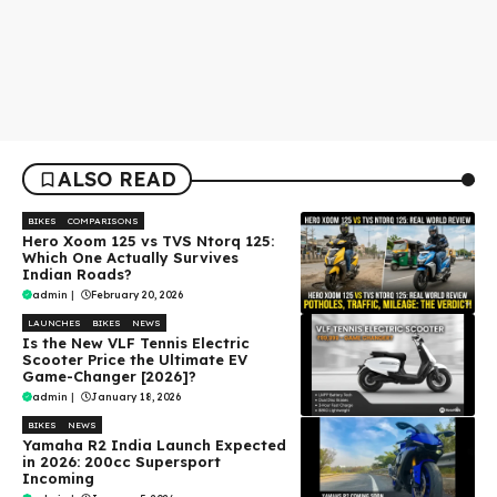
ALSO READ
BIKES
COMPARISONS
Hero Xoom 125 vs TVS Ntorq 125:
Which One Actually Survives
Indian Roads?
admin
|
February 20, 2026
LAUNCHES
BIKES
NEWS
Is the New VLF Tennis Electric
Scooter Price the Ultimate EV
Game-Changer [2026]?
admin
|
January 18, 2026
BIKES
NEWS
Yamaha R2 India Launch Expected
in 2026: 200cc Supersport
Incoming