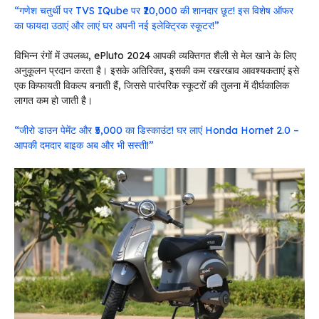
“गणेश चतुर्थी पर TVS IQube पर ₹20,000 की शानदार छूट! इस विशेष ऑफर
का फायदा उठाएं और लाएं घर अपनी नई इलेक्ट्रिक स्कूटर!”
विभिन्न रंगों में उपलब्ध, ePluto 2024 आपकी व्यक्तिगत शैली से मेल खाने के लिए
अनुकूलन प्रदान करता है। इसके अतिरिक्त, इसकी कम रखरखाव आवश्यकताएं इसे
एक किफायती विकल्प बनाती हैं, जिससे पारंपरिक स्कूटरों की तुलना में दीर्घकालिक
लागत कम हो जाती है।
“जीरो डाउन पेमेंट और ₹5,000 का डिस्काउंट! घर लाएं Honda Hornet 2.0 –
आपकी दमदार बाइक अब और भी सस्ती!”