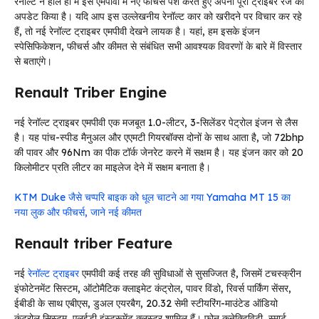
रेनॉल्ट ने हाल ही में इस एमपीवी में नए फीचर्स पेश करते हुए अपनी पूरी ट्राइबर रेंज को
अपडेट किया है। यदि आप इस उल्लेखनीय रेनॉल्ट कार को खरीदने पर विचार कर रहे
हैं, तो नई रेनॉल्ट ट्राइबर एमपीवी देखने लायक है। यहां, हम इसके इंजन
स्पेसिफिकेशन, फीचर्स और कीमत से संबंधित सभी आवश्यक विवरणों के बारे में विस्तार
से बताएंगे।
Renault Triber Engine
नई रेनॉल्ट ट्राइबर एमपीवी एक मजबूत 1.0-लीटर, 3-सिलेंडर पेट्रोल इंजन से लैस
है। यह पांच-स्पीड मैनुअल और एएमटी गियरबॉक्स दोनों के साथ आता है, जो 72bhp
की पावर और 96Nm का पीक टॉर्क जेनरेट करने में सक्षम है। यह इंजन कार को 20
किलोमीटर प्रति लीटर का माइलेज देने में सक्षम बनाता है।
KTM Duke जैसे चप्परि बाइक को धूल चाटने आ गया Yamaha MT 15 का
नया लुक और फीचर्स, जाने नई कीमत
Renault triber Feature
नई
रेनॉल्ट ट्राइबर
एमपीवी कई तरह की सुविधाओं से सुसज्जित है, जिसमें टचस्क्रीन
इंफोटेनमेंट सिस्टम, ऑटोमैटिक क्लाइमेट कंट्रोल, पावर विंडो, रिवर्स पार्किंग सेंसर,
ईबीडी के साथ एबीएस, डुअल एयरबैग, 20.32 सेमी स्टीयरिंग-माउंटेड ऑडियो
कंट्रोल सिस्टम, एलईडी इंस्ट्रूमेंट क्लस्टर शामिल हैं। फोन कनेक्टिविटी, स्मार्ट