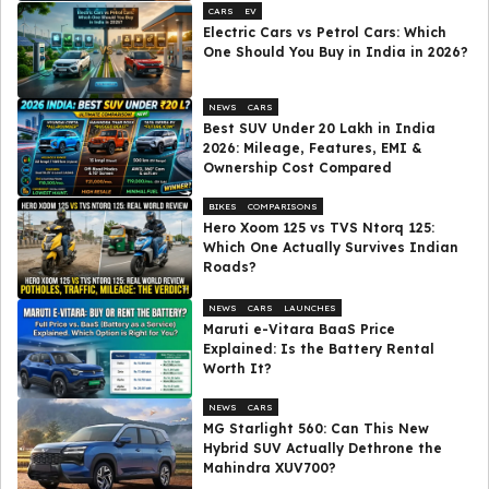
CARS
EV
Electric Cars vs Petrol Cars: Which
One Should You Buy in India in 2026?
NEWS
CARS
Best SUV Under ₹20 Lakh in India
2026: Mileage, Features, EMI &
Ownership Cost Compared
BIKES
COMPARISONS
Hero Xoom 125 vs TVS Ntorq 125:
Which One Actually Survives Indian
Roads?
NEWS
CARS
LAUNCHES
Maruti e-Vitara BaaS Price
Explained: Is the Battery Rental
Worth It?
NEWS
CARS
MG Starlight 560: Can This New
Hybrid SUV Actually Dethrone the
Mahindra XUV700?