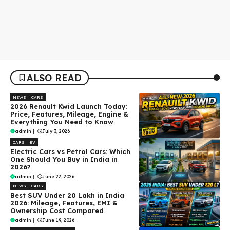
ALSO READ
NEWS
CARS
2026 Renault Kwid Launch Today:
Price, Features, Mileage, Engine &
Everything You Need to Know
admin
|
July 3, 2026
CARS
EV
Electric Cars vs Petrol Cars: Which
One Should You Buy in India in
2026?
admin
|
June 22, 2026
NEWS
CARS
Best SUV Under ₹20 Lakh in India
2026: Mileage, Features, EMI &
Ownership Cost Compared
admin
|
June 19, 2026