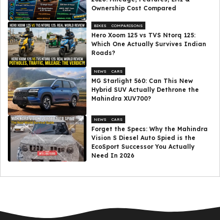
Ownership Cost Compared
BIKES
COMPARISONS
Hero Xoom 125 vs TVS Ntorq 125:
Which One Actually Survives Indian
Roads?
NEWS
CARS
MG Starlight 560: Can This New
Hybrid SUV Actually Dethrone the
Mahindra XUV700?
NEWS
CARS
Forget the Specs: Why the Mahindra
Vision S Diesel Auto Spied is the
EcoSport Successor You Actually
Need In 2026