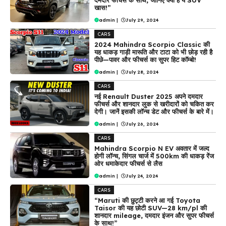
दमदार फीचर्स के साथ, जानिए क्यों है ये SUV
खास!”
admin
|
July 29, 2024
CARS
2024 Mahindra Scorpio Classic की
यह धाकड़ गाड़ी मारूति और टाटा को भी छोड़ रही है
पीछे—पावर और फीचर्स का सुपर हिट कॉम्बो!
admin
|
July 28, 2024
CARS
नई Renault Duster 2025 अपने दमदार
फीचर्स और शानदार लुक से खरीदारों को चकित कर
देगी। जानें इसकी लॉन्च डेट और फीचर्स के बारे में।
admin
|
July 26, 2024
CARS
Mahindra Scorpio N EV अवतार में जल्द
होगी लॉन्च, सिंगल चार्ज में 500km की धाकड़ रेंज
ओर धमाकेदार फीचर्स से लैस
admin
|
July 24, 2024
CARS
“Maruti की छुट्टी करने आ गई Toyota
Taisor की यह छोटी SUV—28 km/pl की
शानदार mileage, दमदार इंजन और सुपर फीचर्स
के साथ!”