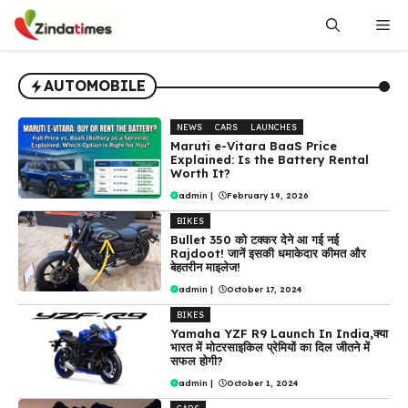
Skip
Me
to
content
AUTOMOBILE
NEWS
CARS
LAUNCHES
Maruti e-Vitara BaaS Price
Explained: Is the Battery Rental
Worth It?
admin
|
February 19, 2026
BIKES
Bullet 350 को टक्कर देने आ गई नई
Rajdoot! जानें इसकी धमाकेदार कीमत और
बेहतरीन माइलेज!
admin
|
October 17, 2024
BIKES
Yamaha YZF R9 Launch In India,क्या
भारत में मोटरसाइकिल प्रेमियों का दिल जीतने में
सफल होगी?
admin
|
October 1, 2024