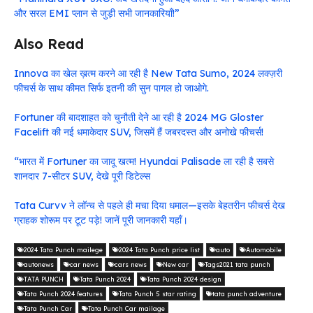
और सरल EMI प्लान से जुड़ी सभी जानकारियाँ!”
Also Read
Innova का खेल ख़त्म करने आ रही है New Tata Sumo, 2024 लक्ज़री
फीचर्स के साथ कीमत सिर्फ इतनी की सुन पागल हो जाओगे.
Fortuner की बादशाहत को चुनौती देने आ रही है 2024 MG Gloster
Facelift की नई धमाकेदार SUV, जिसमें हैं जबरदस्त और अनोखे फीचर्स!
“भारत में Fortuner का जादू खत्म! Hyundai Palisade ला रही है सबसे
शानदार 7-सीटर SUV, देखे पूरी डिटेल्स
Tata Curvv ने लॉन्च से पहले ही मचा दिया धमाल—इसके बेहतरीन फीचर्स देख
ग्राहक शोरूम पर टूट पड़े! जानें पूरी जानकारी यहाँ।
2024 Tata Punch mailege
2024 Tata Punch price list
auto
Automobile
autonews
car news
cars news
New car
Tags2021 tata punch
TATA PUNCH
Tata Punch 2024
Tata Punch 2024 design
Tata Punch 2024 features
Tata Punch 5 star rating
tata punch adventure
Tata Punch Car
Tata Punch Car mailage