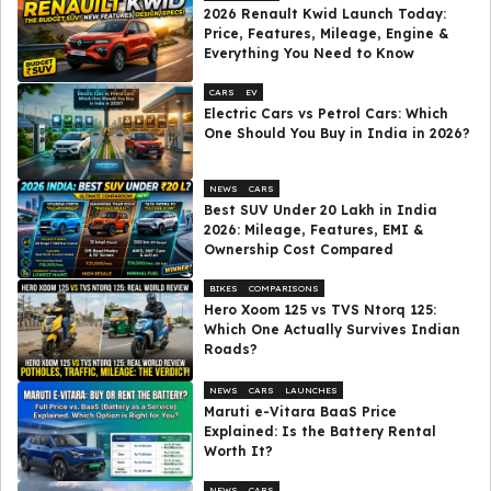
2026 Renault Kwid Launch Today:
Price, Features, Mileage, Engine &
Everything You Need to Know
CARS
EV
Electric Cars vs Petrol Cars: Which
One Should You Buy in India in 2026?
NEWS
CARS
Best SUV Under ₹20 Lakh in India
2026: Mileage, Features, EMI &
Ownership Cost Compared
BIKES
COMPARISONS
Hero Xoom 125 vs TVS Ntorq 125:
Which One Actually Survives Indian
Roads?
NEWS
CARS
LAUNCHES
Maruti e-Vitara BaaS Price
Explained: Is the Battery Rental
Worth It?
NEWS
CARS