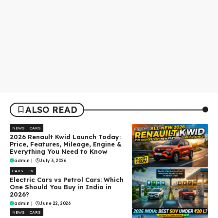
ALSO READ
NEWS
CARS
2026 Renault Kwid Launch Today:
Price, Features, Mileage, Engine &
Everything You Need to Know
admin
|
July 3, 2026
CARS
EV
Electric Cars vs Petrol Cars: Which
One Should You Buy in India in
2026?
admin
|
June 22, 2026
NEWS
CARS