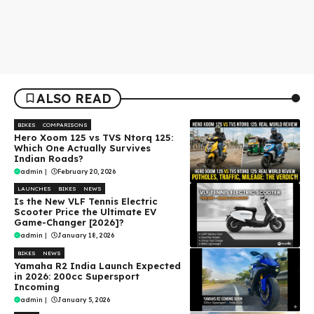
ALSO READ
BIKES
COMPARISONS
Hero Xoom 125 vs TVS Ntorq 125:
Which One Actually Survives
Indian Roads?
admin
|
February 20, 2026
LAUNCHES
BIKES
NEWS
Is the New VLF Tennis Electric
Scooter Price the Ultimate EV
Game-Changer [2026]?
admin
|
January 18, 2026
BIKES
NEWS
Yamaha R2 India Launch Expected
in 2026: 200cc Supersport
Incoming
admin
|
January 5, 2026