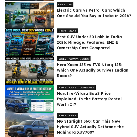
CARS
EV
Electric Cars vs Petrol Cars: Which
One Should You Buy in India in 2026?
NEWS
CARS
Best SUV Under ₹20 Lakh in India
2026: Mileage, Features, EMI &
Ownership Cost Compared
BIKES
COMPARISONS
Hero Xoom 125 vs TVS Ntorq 125:
Which One Actually Survives Indian
Roads?
NEWS
CARS
LAUNCHES
Maruti e-Vitara BaaS Price
Explained: Is the Battery Rental
Worth It?
NEWS
CARS
MG Starlight 560: Can This New
Hybrid SUV Actually Dethrone the
Mahindra XUV700?