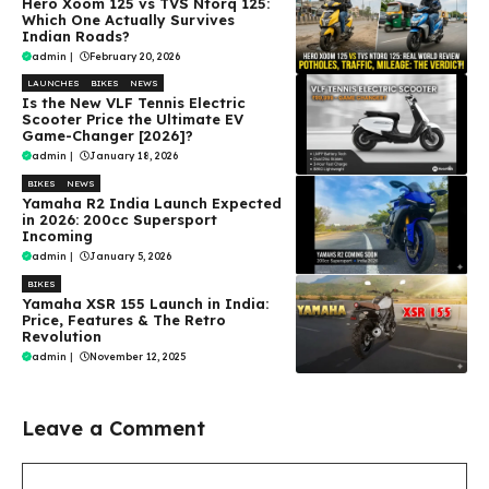
Hero Xoom 125 vs TVS Ntorq 125:
Which One Actually Survives
Indian Roads?
admin
|
February 20, 2026
LAUNCHES
BIKES
NEWS
Is the New VLF Tennis Electric
Scooter Price the Ultimate EV
Game-Changer [2026]?
admin
|
January 18, 2026
BIKES
NEWS
Yamaha R2 India Launch Expected
in 2026: 200cc Supersport
Incoming
admin
|
January 5, 2026
BIKES
Yamaha XSR 155 Launch in India:
Price, Features & The Retro
Revolution
admin
|
November 12, 2025
Leave a Comment
Comment