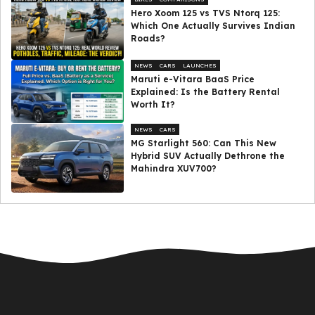
Hero Xoom 125 vs TVS Ntorq 125:
Which One Actually Survives Indian
Roads?
NEWS
CARS
LAUNCHES
Maruti e-Vitara BaaS Price
Explained: Is the Battery Rental
Worth It?
NEWS
CARS
MG Starlight 560: Can This New
Hybrid SUV Actually Dethrone the
Mahindra XUV700?