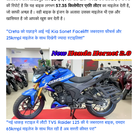
की रिपोर्ट है कि यह बाइक लगभग
57.35 किलोमीटर प्रति लीटर
का माइलेज देती है,
जो काफी अच्छा है। वही बाइक के इंजन के अलावा उसका माइलेज भी एक और
खासियत है जो आपको खुश कर देती है।
“Creta को पछाड़ने आई नई Kia Sonet Facelift! जबरदस्त फीचर्स और
25kmpl माइलेज के साथ दिखेगी ज्यादा स्टाइलिश!”
“नई धाकड़ स्टाइल में लौटी TVS Raider 125 की ये जबरदस्त बाइक, दमदार
65kmpl माइलेज के साथ मिल रही है अब सस्ती कीमत पर!”