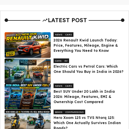
LATEST POST
NEWS
CARS
2026 Renault Kwid Launch Today:
Price, Features, Mileage, Engine &
Everything You Need to Know
CARS
EV
Electric Cars vs Petrol Cars: Which
One Should You Buy in India in 2026?
NEWS
CARS
Best SUV Under ₹20 Lakh in India
2026: Mileage, Features, EMI &
Ownership Cost Compared
BIKES
COMPARISONS
Hero Xoom 125 vs TVS Ntorq 125:
Which One Actually Survives Indian
Roads?