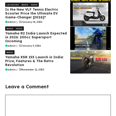
LAUNCHES
BIKES
NEWS
Is the New VLF Tennis Electric
Scooter Price the Ultimate EV
Game-Changer [2026]?
admin
|
January 18, 2026
BIKES
NEWS
Yamaha R2 India Launch Expected
in 2026: 200cc Supersport
Incoming
admin
|
January 5, 2026
BIKES
Yamaha XSR 155 Launch in India:
Price, Features & The Retro
Revolution
admin
|
November 12, 2025
Leave a Comment
Comment