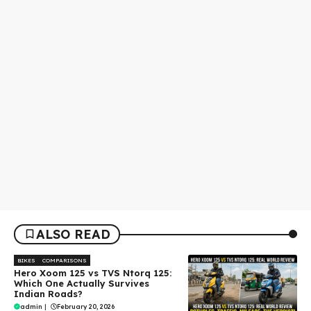
ALSO READ
BIKES
COMPARISONS
Hero Xoom 125 vs TVS Ntorq 125:
Which One Actually Survives
Indian Roads?
admin
|
February 20, 2026