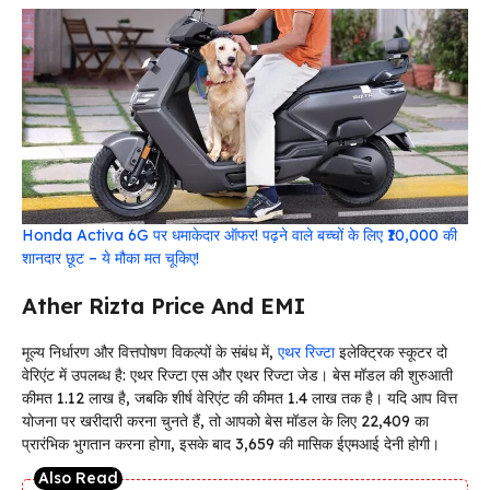
Honda Activa 6G पर धमाकेदार ऑफर! पढ़ने वाले बच्चों के लिए ₹10,000 की
शानदार छूट – ये मौका मत चूकिए!
Ather Rizta Price And EMI
मूल्य निर्धारण और वित्तपोषण विकल्पों के संबंध में,
एथर रिज्टा
इलेक्ट्रिक स्कूटर दो
वेरिएंट में उपलब्ध है: एथर रिज्टा एस और एथर रिज्टा जेड। बेस मॉडल की शुरुआती
कीमत ₹1.12 लाख है, जबकि शीर्ष वेरिएंट की कीमत ₹1.4 लाख तक है। यदि आप वित्त
योजना पर खरीदारी करना चुनते हैं, तो आपको बेस मॉडल के लिए ₹22,409 का
प्रारंभिक भुगतान करना होगा, इसके बाद ₹3,659 की मासिक ईएमआई देनी होगी।