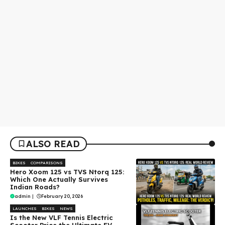
ALSO READ
BIKES
COMPARISONS
Hero Xoom 125 vs TVS Ntorq 125:
Which One Actually Survives
Indian Roads?
admin
|
February 20, 2026
LAUNCHES
BIKES
NEWS
Is the New VLF Tennis Electric