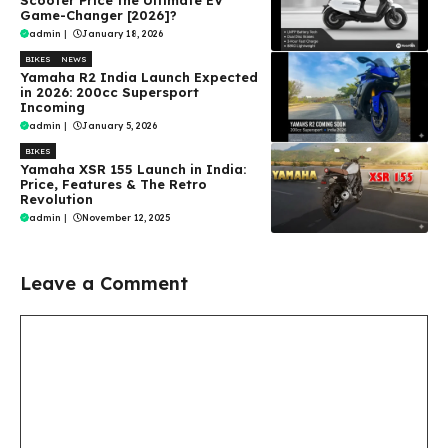
Scooter Price the Ultimate EV
Game-Changer [2026]?
admin
|
January 18, 2026
BIKES
NEWS
Yamaha R2 India Launch Expected
in 2026: 200cc Supersport
Incoming
admin
|
January 5, 2026
BIKES
Yamaha XSR 155 Launch in India:
Price, Features & The Retro
Revolution
admin
|
November 12, 2025
Leave a Comment
Comment