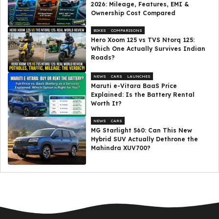
2026: Mileage, Features, EMI &
Ownership Cost Compared
BIKES
COMPARISONS
Hero Xoom 125 vs TVS Ntorq 125:
Which One Actually Survives Indian
Roads?
NEWS
CARS
LAUNCHES
Maruti e-Vitara BaaS Price
Explained: Is the Battery Rental
Worth It?
NEWS
CARS
MG Starlight 560: Can This New
Hybrid SUV Actually Dethrone the
Mahindra XUV700?