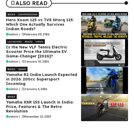
ALSO READ
BIKES
COMPARISONS
Hero Xoom 125 vs TVS Ntorq 125:
Which One Actually Survives
Indian Roads?
admin
|
February 20, 2026
LAUNCHES
BIKES
NEWS
Is the New VLF Tennis Electric
Scooter Price the Ultimate EV
Game-Changer [2026]?
admin
|
January 18, 2026
BIKES
NEWS
Yamaha R2 India Launch Expected
in 2026: 200cc Supersport
Incoming
admin
|
January 5, 2026
BIKES
Yamaha XSR 155 Launch in India:
Price, Features & The Retro
Revolution
admin
|
November 12, 2025