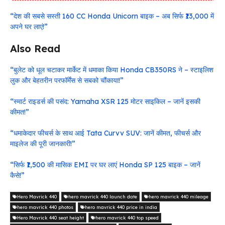
“देश की सबसे सस्ती 160 CC Honda Unicorn बाइक – अब सिर्फ ₹13,000 में
अपने घर लाएं!”
Also Read
“बुलेट को धूल चटाकर मार्केट में धमाका किया Honda CB350RS ने – स्टाइलिश
लुक और बेहतरीन परफॉर्मेंस से सबको चौंकाया!”
“स्मार्ट राइडर्स की पसंद: Yamaha XSR 125 मोटर साइकिल – जानें इसकी
कीमत!”
“धमाकेदार फीचर्स के साथ आई Tata Curvv SUV: जानें कीमत, फीचर्स और
माइलेज की पूरी जानकारी!”
“सिर्फ ₹1,500 की मासिक EMI पर घर लाएं Honda SP 125 बाइक – जानें
कैसे!”
Hero Mavrick 440
hero mavrick 440 launch date
hero mavrick 440 mileage
hero mavrick 440 photos
hero mavrick 440 price in india
Hero Mavrick 440 seat height
hero mavrick 440 top speed