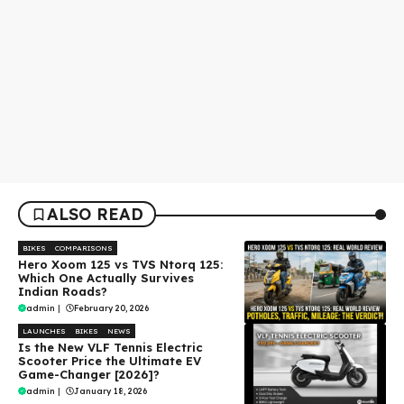
ALSO READ
BIKES
COMPARISONS
Hero Xoom 125 vs TVS Ntorq 125:
Which One Actually Survives
Indian Roads?
admin
|
February 20, 2026
LAUNCHES
BIKES
NEWS
Is the New VLF Tennis Electric
Scooter Price the Ultimate EV
Game-Changer [2026]?
admin
|
January 18, 2026