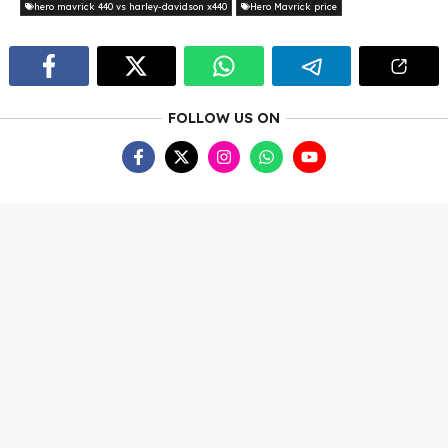
hero mavrick 440 vs harley-davidson x440
Hero Mavrick price
FOLLOW US ON