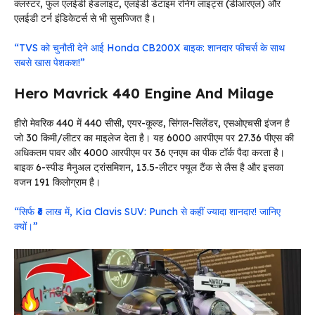
क्लस्टर, फुल एलईडी हेडलाइट, एलईडी डेटाइम रनिंग लाइट्स (डीआरएल) और
एलईडी टर्न इंडिकेटर्स से भी सुसज्जित है।
“TVS को चुनौती देने आई Honda CB200X बाइक: शानदार फीचर्स के साथ
सबसे खास पेशकश!”
Hero Mavrick 440 Engine And Milage
हीरो मेवरिक 440 में 440 सीसी, एयर-कूल्ड, सिंगल-सिलेंडर, एसओएचसी इंजन है
जो 30 किमी/लीटर का माइलेज देता है। यह 6000 आरपीएम पर 27.36 पीएस की
अधिकतम पावर और 4000 आरपीएम पर 36 एनएम का पीक टॉर्क पैदा करता है।
बाइक 6-स्पीड मैनुअल ट्रांसमिशन, 13.5-लीटर फ्यूल टैंक से लैस है और इसका
वजन 191 किलोग्राम है।
“सिर्फ ₹6 लाख में, Kia Clavis SUV: Punch से कहीं ज्यादा शानदार! जानिए
क्यों।”