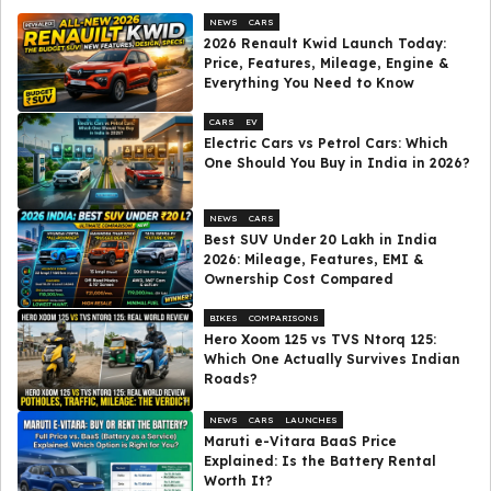
NEWS
CARS
2026 Renault Kwid Launch Today:
Price, Features, Mileage, Engine &
Everything You Need to Know
CARS
EV
Electric Cars vs Petrol Cars: Which
One Should You Buy in India in 2026?
NEWS
CARS
Best SUV Under ₹20 Lakh in India
2026: Mileage, Features, EMI &
Ownership Cost Compared
BIKES
COMPARISONS
Hero Xoom 125 vs TVS Ntorq 125:
Which One Actually Survives Indian
Roads?
NEWS
CARS
LAUNCHES
Maruti e-Vitara BaaS Price
Explained: Is the Battery Rental
Worth It?