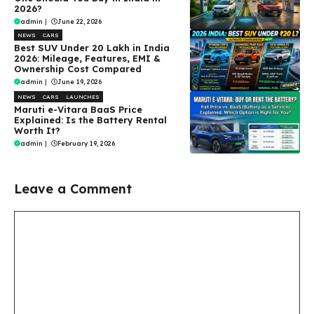
2026?
admin
|
June 22, 2026
NEWS
CARS
Best SUV Under ₹20 Lakh in India
2026: Mileage, Features, EMI &
Ownership Cost Compared
admin
|
June 19, 2026
NEWS
CARS
LAUNCHES
Maruti e-Vitara BaaS Price
Explained: Is the Battery Rental
Worth It?
admin
|
February 19, 2026
Leave a Comment
Comment