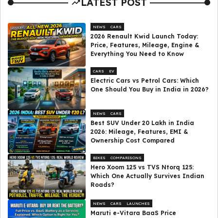
LATEST POST
NEWS
CARS
2026 Renault Kwid Launch Today:
Price, Features, Mileage, Engine &
Everything You Need to Know
CARS
EV
Electric Cars vs Petrol Cars: Which
One Should You Buy in India in 2026?
NEWS
CARS
Best SUV Under ₹20 Lakh in India
2026: Mileage, Features, EMI &
Ownership Cost Compared
BIKES
COMPARISONS
Hero Xoom 125 vs TVS Ntorq 125:
Which One Actually Survives Indian
Roads?
NEWS
CARS
LAUNCHES
Maruti e-Vitara BaaS Price