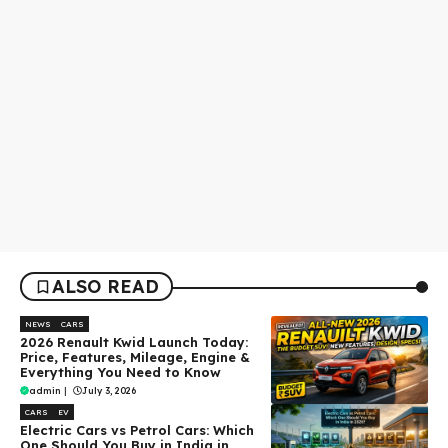
ALSO READ
NEWS
CARS
2026 Renault Kwid Launch Today:
Price, Features, Mileage, Engine &
Everything You Need to Know
admin
|
July 3, 2026
CARS
EV
Electric Cars vs Petrol Cars: Which
One Should You Buy in India in