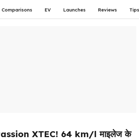
Comparisons
EV
Launches
Reviews
Tip
o Passion XTEC! 64 km/l माइलेज के