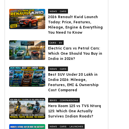
NEWS
CARS
2026 Renault Kwid Launch
Today: Price, Features,
Mileage, Engine & Everything
You Need to Know
CARS
EV
Electric Cars vs Petrol Cars:
Which One Should You Buy in
India in 2026?
NEWS
CARS
Best SUV Under ₹20 Lakh in
India 2026: Mileage,
Features, EMI & Ownership
Cost Compared
BIKES
COMPARISONS
Hero Xoom 125 vs TVS Ntorq
125: Which One Actually
Survives Indian Roads?
NEWS
CARS
LAUNCHES