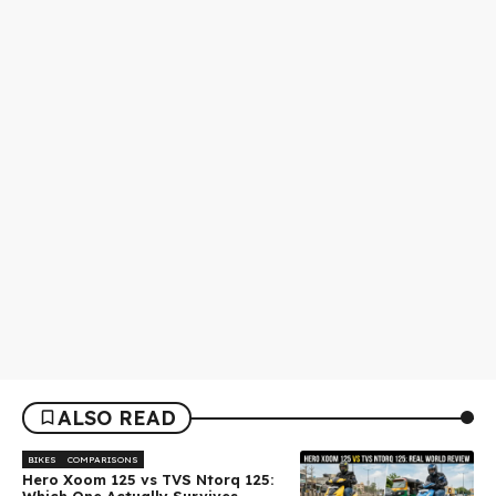
ALSO READ
BIKES
COMPARISONS
Hero Xoom 125 vs TVS Ntorq 125:
Which One Actually Survives