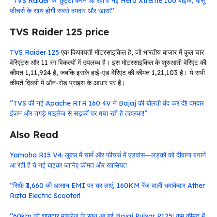
“TVS Raider की छुट्टी करने आ रही है नई Hero Xtreme 100 बाइक, धांसू
फीचर्स के साथ होगी सबसे दमदार और खास!”
TVS Raider 125 price
TVS Raider 125
एक किफायती मोटरसाइकिल है, जो भारतीय बाजार में कुल चार
वेरिएंट्स और 11 रंग विकल्पों में उपलब्ध है। इस मोटरसाइकिल के शुरुआती वेरिएंट की
कीमत ₹1,11,924 है, जबकि इसके हाई-एंड वेरिएंट की कीमत ₹1,21,103 है। ये सभी
कीमतें दिल्ली में ऑन-रोड प्राइस के आधार पर हैं।
“TVS की नई Apache RTR 160 4V ने Bajaj की बोलती बंद कर दी! दमदार
इंजन और तगड़े माइलेज से सड़कों पर मचा रही है तहलका!”
Also Read
Yamaha R15 V4: लुक्स में चार्म और फीचर्स में एडवांस—लड़कों को दीवाना बनाने
आ रही है ये नई बाइक! जानिए कीमत और खासियत
“सिर्फ ₹3,660 की आसान EMI पर घर लाएं, 160KM रेंज वाली धमाकेदार Ather
Rizta Electric Scooter!
“60km की शानदार माइलेज के साथ आ गई Bajaj Pulsar P125! कम कीमत में