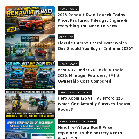
NEWS
CARS
2026 Renault Kwid Launch Today:
Price, Features, Mileage, Engine &
Everything You Need to Know
CARS
EV
Electric Cars vs Petrol Cars: Which
One Should You Buy in India in 2026?
NEWS
CARS
Best SUV Under ₹20 Lakh in India
2026: Mileage, Features, EMI &
Ownership Cost Compared
BIKES
COMPARISONS
Hero Xoom 125 vs TVS Ntorq 125:
Which One Actually Survives Indian
Roads?
NEWS
CARS
LAUNCHES
Maruti e-Vitara BaaS Price
Explained: Is the Battery Rental
Worth It?