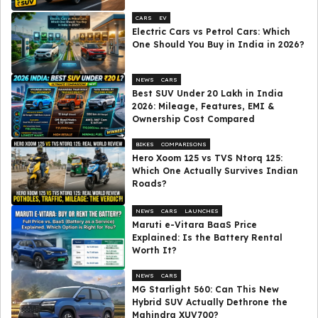
CARS
EV
Electric Cars vs Petrol Cars: Which
One Should You Buy in India in 2026?
NEWS
CARS
Best SUV Under ₹20 Lakh in India
2026: Mileage, Features, EMI &
Ownership Cost Compared
BIKES
COMPARISONS
Hero Xoom 125 vs TVS Ntorq 125:
Which One Actually Survives Indian
Roads?
NEWS
CARS
LAUNCHES
Maruti e-Vitara BaaS Price
Explained: Is the Battery Rental
Worth It?
NEWS
CARS
MG Starlight 560: Can This New
Hybrid SUV Actually Dethrone the
Mahindra XUV700?