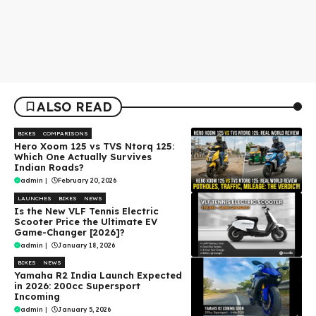
ALSO READ
BIKES
COMPARISONS
Hero Xoom 125 vs TVS Ntorq 125:
Which One Actually Survives
Indian Roads?
admin
|
February 20, 2026
LAUNCHES
BIKES
NEWS
Is the New VLF Tennis Electric
Scooter Price the Ultimate EV
Game-Changer [2026]?
admin
|
January 18, 2026
BIKES
NEWS
Yamaha R2 India Launch Expected
in 2026: 200cc Supersport
Incoming
admin
|
January 5, 2026