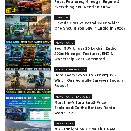
Price, Features, Mileage, Engine &
Everything You Need to Know
CARS
EV
Electric Cars vs Petrol Cars: Which
One Should You Buy in India in 2026?
NEWS
CARS
Best SUV Under ₹20 Lakh in India
2026: Mileage, Features, EMI &
Ownership Cost Compared
BIKES
COMPARISONS
Hero Xoom 125 vs TVS Ntorq 125:
Which One Actually Survives Indian
Roads?
NEWS
CARS
LAUNCHES
Maruti e-Vitara BaaS Price
Explained: Is the Battery Rental
Worth It?
NEWS
CARS
MG Starlight 560: Can This New