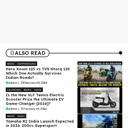
ALSO READ
BIKES
COMPARISONS
Hero Xoom 125 vs TVS Ntorq 125:
Which One Actually Survives
Indian Roads?
admin
|
February 20, 2026
LAUNCHES
BIKES
NEWS
Is the New VLF Tennis Electric
Scooter Price the Ultimate EV
Game-Changer [2026]?
admin
|
January 18, 2026
BIKES
NEWS
Yamaha R2 India Launch Expected
in 2026: 200cc Supersport