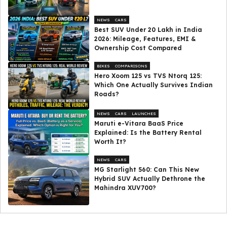
NEWS
CARS
Best SUV Under ₹20 Lakh in India
2026: Mileage, Features, EMI &
Ownership Cost Compared
BIKES
COMPARISONS
Hero Xoom 125 vs TVS Ntorq 125:
Which One Actually Survives Indian
Roads?
NEWS
CARS
LAUNCHES
Maruti e-Vitara BaaS Price
Explained: Is the Battery Rental
Worth It?
NEWS
CARS
MG Starlight 560: Can This New
Hybrid SUV Actually Dethrone the
Mahindra XUV700?