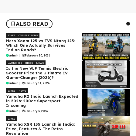
ALSO READ
BIKES
COMPARISONS
Hero Xoom 125 vs TVS Ntorq 125:
Which One Actually Survives
Indian Roads?
admin
|
February 20, 2026
LAUNCHES
BIKES
NEWS
Is the New VLF Tennis Electric
Scooter Price the Ultimate EV
Game-Changer [2026]?
admin
|
January 18, 2026
BIKES
NEWS
Yamaha R2 India Launch Expected
in 2026: 200cc Supersport
Incoming
admin
|
January 5, 2026
BIKES
Yamaha XSR 155 Launch in India:
Price, Features & The Retro
Revolution