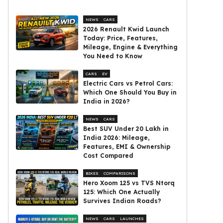
NEWS
CARS
2026 Renault Kwid Launch
Today: Price, Features,
Mileage, Engine & Everything
You Need to Know
CARS
EV
Electric Cars vs Petrol Cars:
Which One Should You Buy in
India in 2026?
NEWS
CARS
Best SUV Under ₹20 Lakh in
India 2026: Mileage,
Features, EMI & Ownership
Cost Compared
BIKES
COMPARISONS
Hero Xoom 125 vs TVS Ntorq
125: Which One Actually
Survives Indian Roads?
NEWS
CARS
LAUNCHES