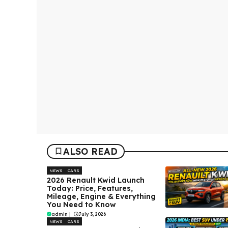
ALSO READ
NEWS
CARS
2026 Renault Kwid Launch
Today: Price, Features,
Mileage, Engine & Everything
You Need to Know
admin
|
July 3, 2026
NEWS
CARS