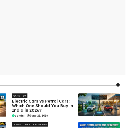
CARS
EV
Electric Cars vs Petrol Cars:
Which One Should You Buy in
India in 2026?
admin
|
June 22, 2026
NEWS
CARS
LAUNCHES