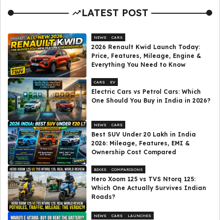
LATEST POST
NEWS
CARS
2026 Renault Kwid Launch Today:
Price, Features, Mileage, Engine &
Everything You Need to Know
CARS
EV
Electric Cars vs Petrol Cars: Which
One Should You Buy in India in 2026?
NEWS
CARS
Best SUV Under ₹20 Lakh in India
2026: Mileage, Features, EMI &
Ownership Cost Compared
BIKES
COMPARISONS
Hero Xoom 125 vs TVS Ntorq 125:
Which One Actually Survives Indian
Roads?
NEWS
CARS
LAUNCHES