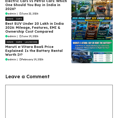
Electric Cars vs Petrol Cars: Which
One Should You Buy in India in
2026?
admin
|
June 22, 2026
NEWS
CARS
Best SUV Under ₹20 Lakh in India
2026: Mileage, Features, EMI &
Ownership Cost Compared
admin
|
June 19, 2026
NEWS
CARS
LAUNCHES
Maruti e-Vitara BaaS Price
Explained: Is the Battery Rental
Worth It?
admin
|
February 19, 2026
Leave a Comment
Comment