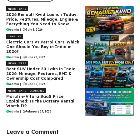
NEWS
CARS
2026 Renault Kwid Launch Today:
Price, Features, Mileage, Engine &
Everything You Need to Know
admin
|
July 3, 2026
CARS
EV
Electric Cars vs Petrol Cars: Which
One Should You Buy in India in
2026?
admin
|
June 22, 2026
NEWS
CARS
Best SUV Under ₹20 Lakh in India
2026: Mileage, Features, EMI &
Ownership Cost Compared
admin
|
June 19, 2026
NEWS
CARS
LAUNCHES
Maruti e-Vitara BaaS Price
Explained: Is the Battery Rental
Worth It?
admin
|
February 19, 2026
Leave a Comment