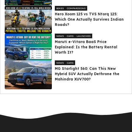
BIKES
COMPARISONS
Hero Xoom 125 vs TVS Ntorq 125:
Which One Actually Survives Indian
Roads?
NEWS
CARS
LAUNCHES
Maruti e-Vitara BaaS Price
Explained: Is the Battery Rental
Worth It?
NEWS
CARS
MG Starlight 560: Can This New
Hybrid SUV Actually Dethrone the
Mahindra XUV700?