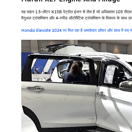
यह वाहन 1.5-लीटर K15B पेट्रोल इंजन से लैस है जो अधिकतम 105 पीएस की 
मैनुअल ट्रांसमिशन और 4-स्पीड ऑटोमैटिक ट्रांसमिशन के विकल्प के साथ उ
Honda Elevate 2024 पर मिल रहा है धमाकेदार ऑफर और साथ में पाए मौका स्व