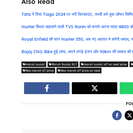
Also Read
Tata ने दिया Tiago 2024 पर भरी डिस्काउंट, जल्दी करे बुक ऑफर सिमि
Hunter किलर कहलाने वाली TVS Ronin को बनाये अपना मात्र 4800 की आसा
Royal Enfield की शान Hunter 350, अब नए अवतार मे करेगी धमाल, नई 
Bajaj CNG Bike हुई लांच, अपने तगड़े इंजन और 90km की कमाल की माइ
maruti suzuki
Maruti Suzuki XL7
maruti suzuki xl7 on road price
New maruti xl7 price
New maruti xl7 price on road
FO