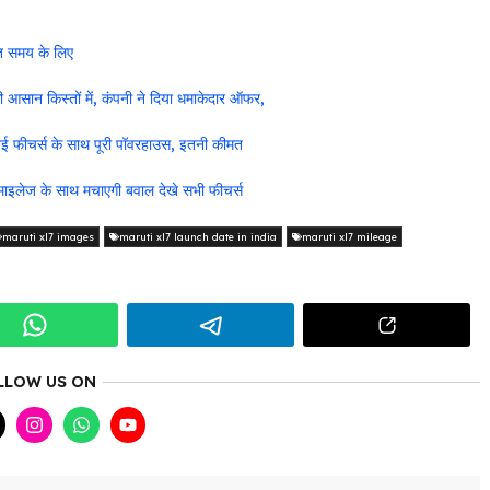
त समय के लिए
न किस्तों में, कंपनी ने दिया धमाकेदार ऑफर,
फीचर्स के साथ पूरी पॉवरहाउस, इतनी कीमत
लेज के साथ मचाएगी बवाल देखे सभी फीचर्स
maruti xl7 images
maruti xl7 launch date in india
maruti xl7 mileage
LLOW US ON