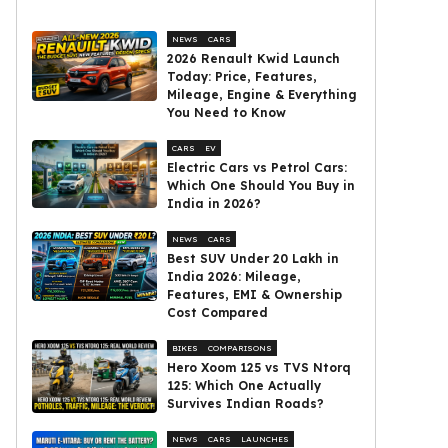
NEWS
CARS
2026 Renault Kwid Launch
Today: Price, Features,
Mileage, Engine & Everything
You Need to Know
CARS
EV
Electric Cars vs Petrol Cars:
Which One Should You Buy in
India in 2026?
NEWS
CARS
Best SUV Under ₹20 Lakh in
India 2026: Mileage,
Features, EMI & Ownership
Cost Compared
BIKES
COMPARISONS
Hero Xoom 125 vs TVS Ntorq
125: Which One Actually
Survives Indian Roads?
NEWS
CARS
LAUNCHES