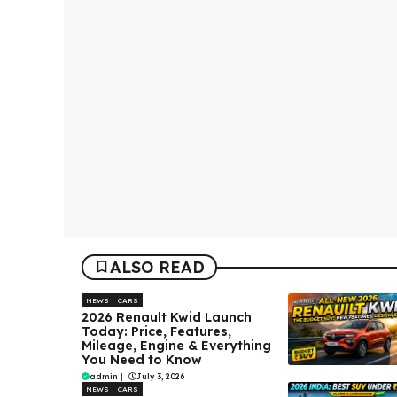
ALSO READ
NEWS
CARS
2026 Renault Kwid Launch
Today: Price, Features,
Mileage, Engine & Everything
You Need to Know
admin
|
July 3, 2026
NEWS
CARS