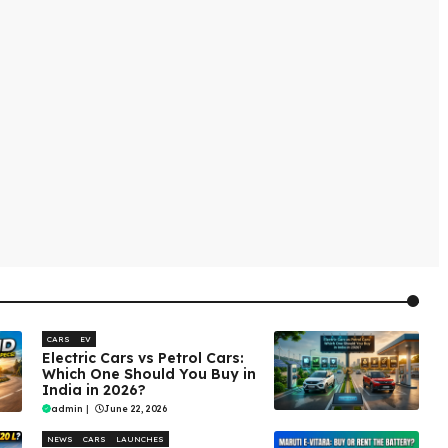
CARS
EV
Electric Cars vs Petrol Cars:
Which One Should You Buy in
India in 2026?
admin
|
June 22, 2026
NEWS
CARS
LAUNCHES