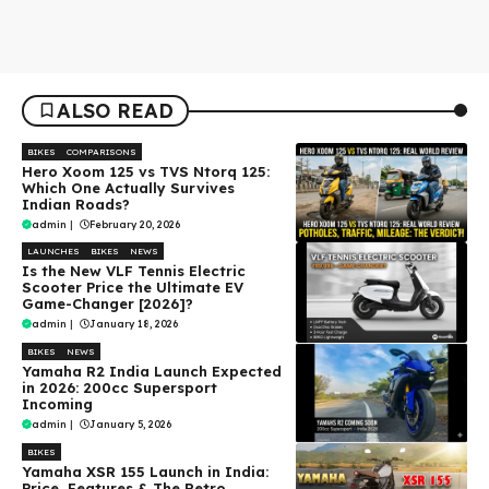
ALSO READ
BIKES
COMPARISONS
Hero Xoom 125 vs TVS Ntorq 125:
Which One Actually Survives
Indian Roads?
admin
|
February 20, 2026
LAUNCHES
BIKES
NEWS
Is the New VLF Tennis Electric
Scooter Price the Ultimate EV
Game-Changer [2026]?
admin
|
January 18, 2026
BIKES
NEWS
Yamaha R2 India Launch Expected
in 2026: 200cc Supersport
Incoming
admin
|
January 5, 2026
BIKES
Yamaha XSR 155 Launch in India:
Price, Features & The Retro