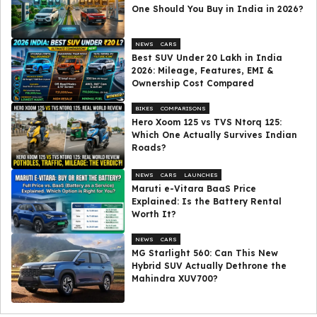
One Should You Buy in India in 2026?
NEWS
CARS
Best SUV Under ₹20 Lakh in India
2026: Mileage, Features, EMI &
Ownership Cost Compared
BIKES
COMPARISONS
Hero Xoom 125 vs TVS Ntorq 125:
Which One Actually Survives Indian
Roads?
NEWS
CARS
LAUNCHES
Maruti e-Vitara BaaS Price
Explained: Is the Battery Rental
Worth It?
NEWS
CARS
MG Starlight 560: Can This New
Hybrid SUV Actually Dethrone the
Mahindra XUV700?