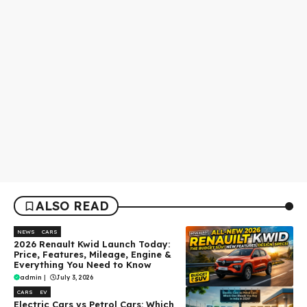
ALSO READ
NEWS
CARS
2026 Renault Kwid Launch Today:
Price, Features, Mileage, Engine &
Everything You Need to Know
admin
|
July 3, 2026
CARS
EV
Electric Cars vs Petrol Cars: Which