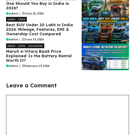
One Should You Buy in India in
2026?
admin
|
June 22, 2026
NEWS
CARS
Best SUV Under ₹20 Lakh in India
2026: Mileage, Features, EMI &
Ownership Cost Compared
admin
|
June 19, 2026
NEWS
CARS
LAUNCHES
Maruti e-Vitara BaaS Price
Explained: Is the Battery Rental
Worth It?
admin
|
February 19, 2026
Leave a Comment
Comment