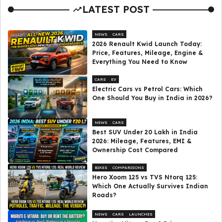
LATEST POST
NEWS
CARS
2026 Renault Kwid Launch Today:
Price, Features, Mileage, Engine &
Everything You Need to Know
CARS
EV
Electric Cars vs Petrol Cars: Which
One Should You Buy in India in 2026?
NEWS
CARS
Best SUV Under ₹20 Lakh in India
2026: Mileage, Features, EMI &
Ownership Cost Compared
BIKES
COMPARISONS
Hero Xoom 125 vs TVS Ntorq 125:
Which One Actually Survives Indian
Roads?
NEWS
CARS
LAUNCHES