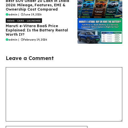
Best SUV Under ₹20 Lakh in India
2026: Mileage, Features, EMI &
Ownership Cost Compared
admin
|
June 19, 2026
NEWS
CARS
LAUNCHES
Maruti e-Vitara BaaS Price
Explained: Is the Battery Rental
Worth It?
admin
|
February 19, 2026
Leave a Comment
Comment