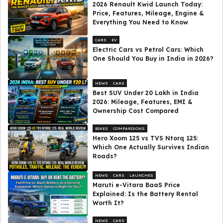
2026 Renault Kwid Launch Today:
Price, Features, Mileage, Engine &
Everything You Need to Know
CARS
EV
Electric Cars vs Petrol Cars: Which
One Should You Buy in India in 2026?
NEWS
CARS
Best SUV Under ₹20 Lakh in India
2026: Mileage, Features, EMI &
Ownership Cost Compared
BIKES
COMPARISONS
Hero Xoom 125 vs TVS Ntorq 125:
Which One Actually Survives Indian
Roads?
NEWS
CARS
LAUNCHES
Maruti e-Vitara BaaS Price
Explained: Is the Battery Rental
Worth It?
NEWS
CARS