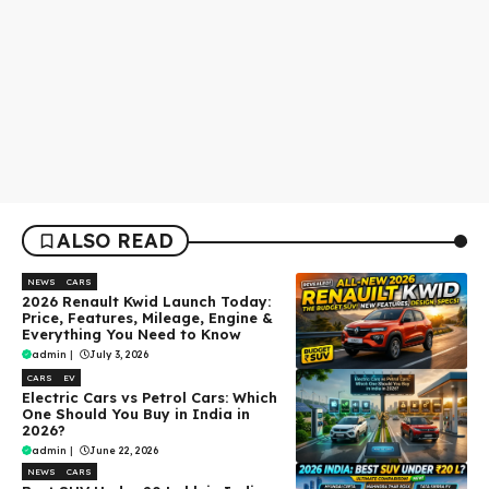
ALSO READ
NEWS
CARS
2026 Renault Kwid Launch Today:
Price, Features, Mileage, Engine &
Everything You Need to Know
admin
|
July 3, 2026
CARS
EV
Electric Cars vs Petrol Cars: Which
One Should You Buy in India in
2026?
admin
|
June 22, 2026
NEWS
CARS