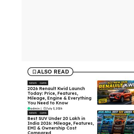
ALSO READ
NEWS
CARS
2026 Renault Kwid Launch
Today: Price, Features,
Mileage, Engine & Everything
You Need to Know
admin
|
July 3, 2026
NEWS
CARS
Best SUV Under ₹20 Lakh in
India 2026: Mileage, Features,
EMI & Ownership Cost
Compared