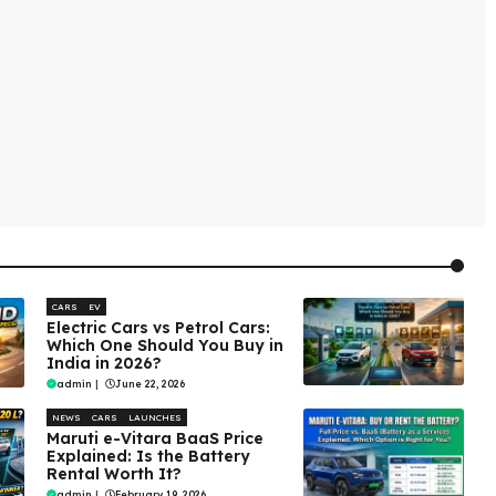
CARS
EV
Electric Cars vs Petrol Cars:
Which One Should You Buy in
India in 2026?
admin
|
June 22, 2026
NEWS
CARS
LAUNCHES
Maruti e-Vitara BaaS Price
Explained: Is the Battery
Rental Worth It?
admin
|
February 19, 2026