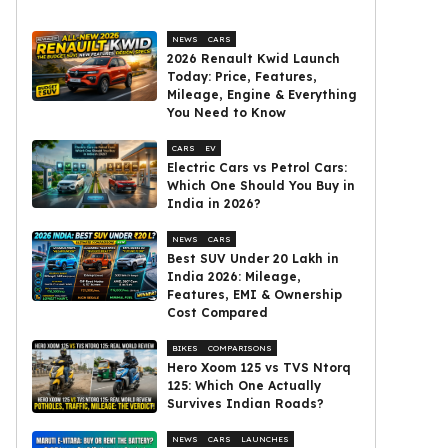
NEWS
CARS
2026 Renault Kwid Launch
Today: Price, Features,
Mileage, Engine & Everything
You Need to Know
CARS
EV
Electric Cars vs Petrol Cars:
Which One Should You Buy in
India in 2026?
NEWS
CARS
Best SUV Under ₹20 Lakh in
India 2026: Mileage,
Features, EMI & Ownership
Cost Compared
BIKES
COMPARISONS
Hero Xoom 125 vs TVS Ntorq
125: Which One Actually
Survives Indian Roads?
NEWS
CARS
LAUNCHES