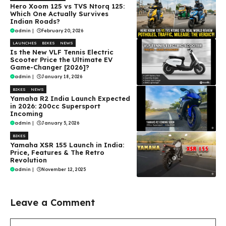
Hero Xoom 125 vs TVS Ntorq 125:
Which One Actually Survives
Indian Roads?
admin
|
February 20, 2026
LAUNCHES
BIKES
NEWS
Is the New VLF Tennis Electric
Scooter Price the Ultimate EV
Game-Changer [2026]?
admin
|
January 18, 2026
BIKES
NEWS
Yamaha R2 India Launch Expected
in 2026: 200cc Supersport
Incoming
admin
|
January 5, 2026
BIKES
Yamaha XSR 155 Launch in India:
Price, Features & The Retro
Revolution
admin
|
November 12, 2025
Leave a Comment
Comment