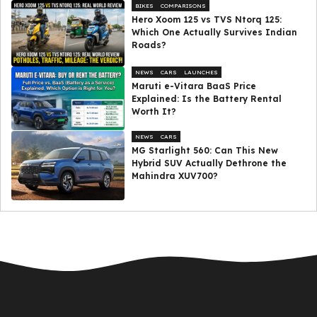
BIKES
COMPARISONS
Hero Xoom 125 vs TVS Ntorq 125:
Which One Actually Survives Indian
Roads?
NEWS
CARS
LAUNCHES
Maruti e-Vitara BaaS Price
Explained: Is the Battery Rental
Worth It?
NEWS
CARS
MG Starlight 560: Can This New
Hybrid SUV Actually Dethrone the
Mahindra XUV700?