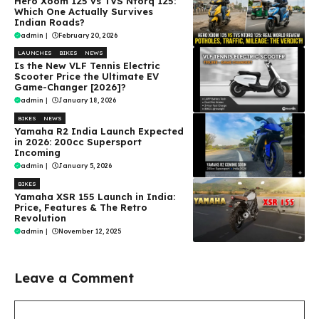
Hero Xoom 125 vs TVS Ntorq 125:
Which One Actually Survives
Indian Roads?
admin
|
February 20, 2026
LAUNCHES
BIKES
NEWS
Is the New VLF Tennis Electric
Scooter Price the Ultimate EV
Game-Changer [2026]?
admin
|
January 18, 2026
BIKES
NEWS
Yamaha R2 India Launch Expected
in 2026: 200cc Supersport
Incoming
admin
|
January 5, 2026
BIKES
Yamaha XSR 155 Launch in India:
Price, Features & The Retro
Revolution
admin
|
November 12, 2025
Leave a Comment
Comment