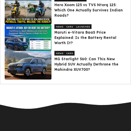
Hero Xoom 125 vs TVS Ntorq 125:
Which One Actually Survives Indian
Roads?
NEWS
CARS
LAUNCHES
Maruti e-Vitara BaaS Price
Explained: Is the Battery Rental
Worth It?
NEWS
CARS
MG Starlight 560: Can This New
Hybrid SUV Actually Dethrone the
Mahindra XUV700?