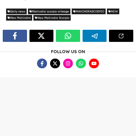
Daily news
Mahindra scorpio mileage
MAHINDRASCORPIO
NEW
New Mahindra
New Mahindra Scorpio
FOLLOW US ON