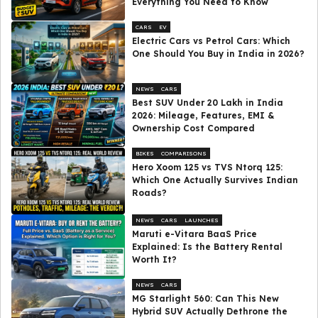
Everything You Need to Know
CARS
EV
Electric Cars vs Petrol Cars: Which
One Should You Buy in India in 2026?
NEWS
CARS
Best SUV Under ₹20 Lakh in India
2026: Mileage, Features, EMI &
Ownership Cost Compared
BIKES
COMPARISONS
Hero Xoom 125 vs TVS Ntorq 125:
Which One Actually Survives Indian
Roads?
NEWS
CARS
LAUNCHES
Maruti e-Vitara BaaS Price
Explained: Is the Battery Rental
Worth It?
NEWS
CARS
MG Starlight 560: Can This New
Hybrid SUV Actually Dethrone the