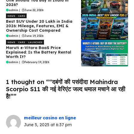
One Should You Buy in India in
2026?
admin
|
June 22, 2026
NEWS
CARS
Best SUV Under ₹20 Lakh in India
2026: Mileage, Features, EMI &
Ownership Cost Compared
admin
|
June 19, 2026
NEWS
CARS
LAUNCHES
Maruti e-Vitara BaaS Price
Explained: Is the Battery Rental
Worth It?
admin
|
February 19, 2026
1 thought on ““दबंगों की पसंदीदा Mahindra
Scorpio S11 की नई वेरिएंट जल्द धमाल मचाने आ रही
है!””
meilleur casino en ligne
June 5, 2025 at 6:37 pm