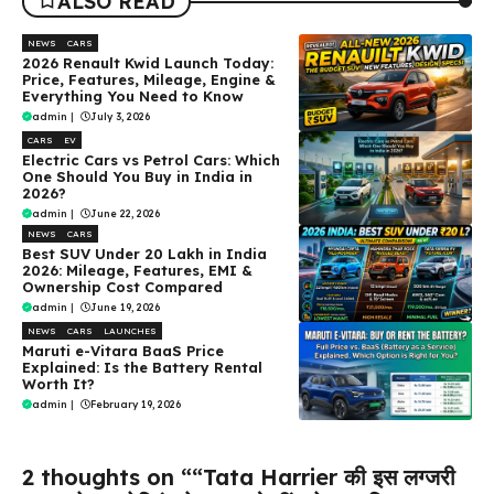
ALSO READ
NEWS
CARS
2026 Renault Kwid Launch Today:
Price, Features, Mileage, Engine &
Everything You Need to Know
admin
|
July 3, 2026
CARS
EV
Electric Cars vs Petrol Cars: Which
One Should You Buy in India in
2026?
admin
|
June 22, 2026
NEWS
CARS
Best SUV Under ₹20 Lakh in India
2026: Mileage, Features, EMI &
Ownership Cost Compared
admin
|
June 19, 2026
NEWS
CARS
LAUNCHES
Maruti e-Vitara BaaS Price
Explained: Is the Battery Rental
Worth It?
admin
|
February 19, 2026
2 thoughts on ““Tata Harrier की इस लग्जरी