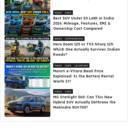
NEWS
CARS
Best SUV Under ₹20 Lakh in India
2026: Mileage, Features, EMI &
Ownership Cost Compared
BIKES
COMPARISONS
Hero Xoom 125 vs TVS Ntorq 125:
Which One Actually Survives Indian
Roads?
NEWS
CARS
LAUNCHES
Maruti e-Vitara BaaS Price
Explained: Is the Battery Rental
Worth It?
NEWS
CARS
MG Starlight 560: Can This New
Hybrid SUV Actually Dethrone the
Mahindra XUV700?