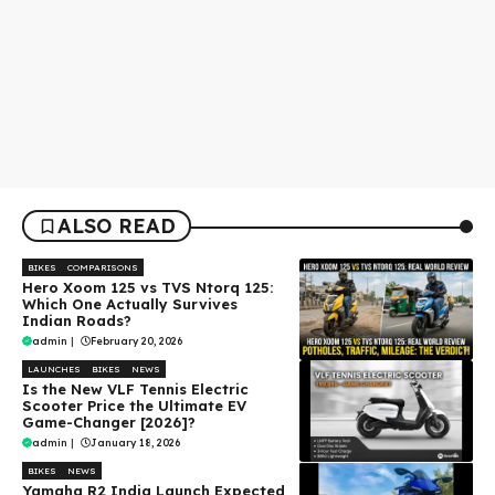
ALSO READ
BIKES
COMPARISONS
Hero Xoom 125 vs TVS Ntorq 125:
Which One Actually Survives
Indian Roads?
admin
|
February 20, 2026
LAUNCHES
BIKES
NEWS
Is the New VLF Tennis Electric
Scooter Price the Ultimate EV
Game-Changer [2026]?
admin
|
January 18, 2026
BIKES
NEWS
Yamaha R2 India Launch Expected