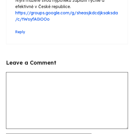
Nyní můžete svou hypotéku zaplatit rychle a
efektivně v České republice.
https://groups.google.com/g/sheasjkdcdjksaksda
/c/tWsyfA0iOOo
Reply
Leave a Comment
Comment