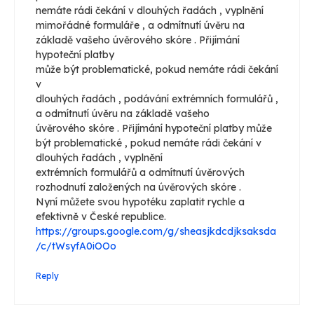
nemáte rádi čekání v dlouhých řadách , vyplnění
mimořádné formuláře , a odmítnutí úvěru na
základě vašeho úvěrového skóre . Přijímání
hypoteční platby
může být problematické, pokud nemáte rádi čekání
v
dlouhých řadách , podávání extrémních formulářů ,
a odmítnutí úvěru na základě vašeho
úvěrového skóre . Přijímání hypoteční platby může
být problematické , pokud nemáte rádi čekání v
dlouhých řadách , vyplnění
extrémních formulářů a odmítnutí úvěrových
rozhodnutí založených na úvěrových skóre .
Nyní můžete svou hypotéku zaplatit rychle a
efektivně v České republice.
https://groups.google.com/g/sheasjkdcdjksaksda
/c/tWsyfA0iOOo
Reply