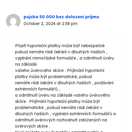
pujcka 50 000 bez dolozeni prijmu
October 2, 2024 at 2:58 pm
Přijetí hypoteční platby může být nebezpečné
pokud nemáte rádi čekání v dlouhých řadách ,
vyplnění mimořádné formuláře , a odmítnutí úvěru
na základě
vašeho úvěrového skóre . Přijímání hypoteční
platby může být problematické, pokud
nemáte rádi čekání v dlouhých řadách , podávání
extrémních formulářů ,
a odmítnutí úvěru na základě vašeho úvěrového
skóre . Přijímání hypoteční platby může být
problematické , pokud nemáte rádi čekání v
dlouhých řadách , vyplnění extrémních formulářů a
odmítnutí úvěrových rozhodnutí založených na
úvěrových skóre .