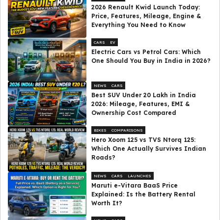
2026 Renault Kwid Launch Today:
Price, Features, Mileage, Engine &
Everything You Need to Know
CARS
EV
Electric Cars vs Petrol Cars: Which
One Should You Buy in India in 2026?
NEWS
CARS
Best SUV Under ₹20 Lakh in India
2026: Mileage, Features, EMI &
Ownership Cost Compared
BIKES
COMPARISONS
Hero Xoom 125 vs TVS Ntorq 125:
Which One Actually Survives Indian
Roads?
NEWS
CARS
LAUNCHES
Maruti e-Vitara BaaS Price
Explained: Is the Battery Rental
Worth It?