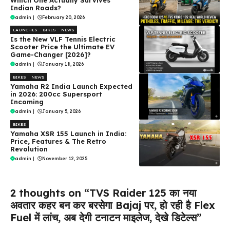
Indian Roads?
admin
|
February 20, 2026
LAUNCHES
BIKES
NEWS
Is the New VLF Tennis Electric
Scooter Price the Ultimate EV
Game-Changer [2026]?
admin
|
January 18, 2026
BIKES
NEWS
Yamaha R2 India Launch Expected
in 2026: 200cc Supersport
Incoming
admin
|
January 5, 2026
BIKES
Yamaha XSR 155 Launch in India:
Price, Features & The Retro
Revolution
admin
|
November 12, 2025
2 thoughts on “TVS Raider 125 का नया
अवतार कहर बन कर बरसेगा Bajaj पर, हो रही है Flex
Fuel में लांच, अब देगी टनाटन माइलेज, देखे डिटेल्स”