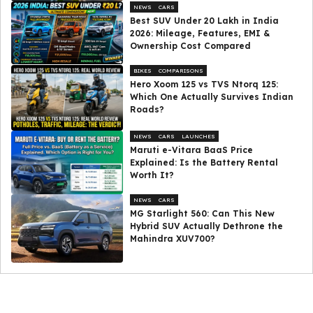
NEWS
CARS
Best SUV Under ₹20 Lakh in India
2026: Mileage, Features, EMI &
Ownership Cost Compared
BIKES
COMPARISONS
Hero Xoom 125 vs TVS Ntorq 125:
Which One Actually Survives Indian
Roads?
NEWS
CARS
LAUNCHES
Maruti e-Vitara BaaS Price
Explained: Is the Battery Rental
Worth It?
NEWS
CARS
MG Starlight 560: Can This New
Hybrid SUV Actually Dethrone the
Mahindra XUV700?