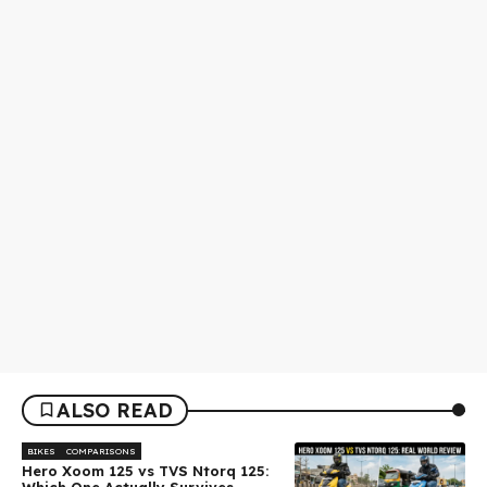
ALSO READ
BIKES
COMPARISONS
Hero Xoom 125 vs TVS Ntorq 125:
Which One Actually Survives